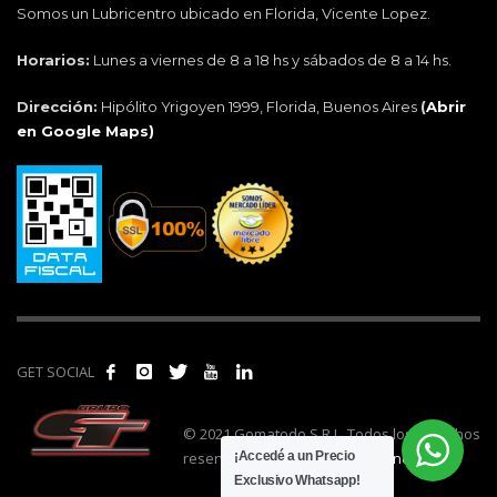
Somos un Lubricentro ubicado en Florida, Vicente Lopez.
Horarios:
Lunes a viernes de 8 a 18 hs y sábados de 8 a 14 hs.
Dirección:
Hipólito Yrigoyen 1999, Florida, Buenos Aires
(
Abrir
en Google Maps)
GET SOCIAL
© 2021 Gomatodo S.R.L. Todos los derechos
reservados. | Realizado por
cónclave
.
¡Accedé a un Precio
Exclusivo Whatsapp!