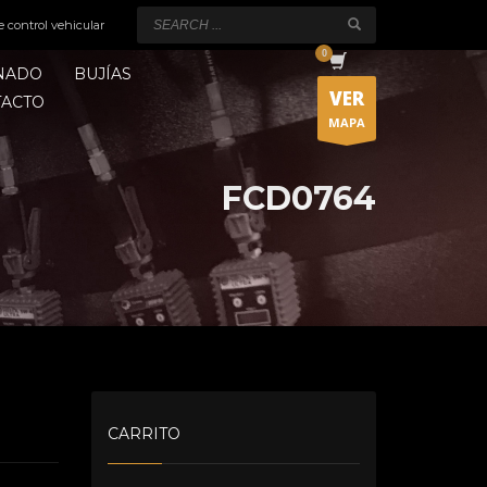
e control vehicular
ONADO
BUJÍAS
VER
TACTO
MAPA
FCD0764
CARRITO