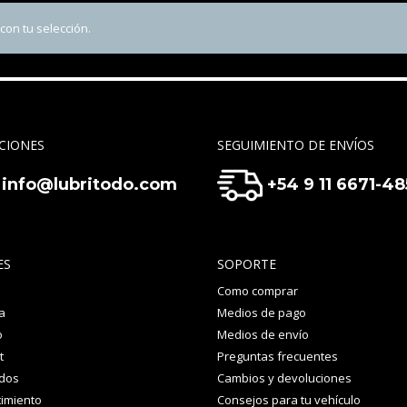
on tu selección.
CIONES
SEGUIMIENTO DE ENVÍOS
info@lubritodo.com
+54 9 11 6671-4
ES
SOPORTE
Como comprar
a
Medios de pago
o
Medios de envío
t
Preguntas frecuentes
idos
Cambios y devoluciones
imiento
Consejos para tu vehículo