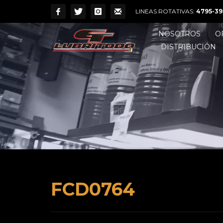
LINEAS ROTATIVAS:
4795-39
NOSOTROS
O
DISTRIBUCIÓN
FCD0764