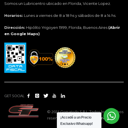
Somos un Lubricentro ubicado en Florida, Vicente Lopez.
Horarios:
Lunes a viernes de 8 a 18 hs y sábados de 8 a 14 hs.
Dirección:
Hipólito Yrigoyen 1999, Florida, Buenos Aires
(
Abrir
en Google Maps)
GET SOCIAL
© 2021 Gomatodo S.R.L. Todos los derechos
reservados. | Realizado por
cónclave
.
¡Accedé a un Precio
Exclusivo Whatsapp!