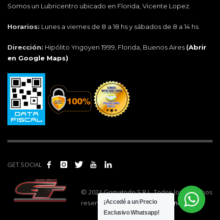
Somos un Lubricentro ubicado en Florida, Vicente Lopez.
Horarios:
Lunes a viernes de 8 a 18 hs y sábados de 8 a 14 hs.
Dirección:
Hipólito Yrigoyen 1999, Florida, Buenos Aires
(
Abrir
en Google Maps)
GET SOCIAL
© 2021 Gomatodo S.R.L. Todos los derechos
reservados. | Realizado por
cónclave
.
¡Accedé a un Precio
Exclusivo Whatsapp!