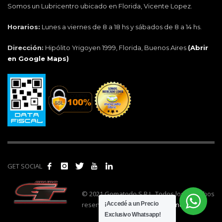
Somos un Lubricentro ubicado en Florida, Vicente Lopez.
Horarios:
Lunes a viernes de 8 a 18 hs y sábados de 8 a 14 hs.
Dirección:
Hipólito Yrigoyen 1999, Florida, Buenos Aires
(
Abrir
en Google Maps)
GET SOCIAL
© 2021 Gomatodo S.R.L. Todos los derechos
reservados. | Realizado por
cónclave
.
¡Accedé a un Precio
Exclusivo Whatsapp!