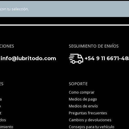
on tu selección.
CIONES
SEGUIMIENTO DE ENVÍOS
info@lubritodo.com
+54 9 11 6671-4
ES
SOPORTE
Como comprar
a
Medios de pago
o
Medios de envío
t
Preguntas frecuentes
idos
Cambios y devoluciones
imiento
Consejos para tu vehículo