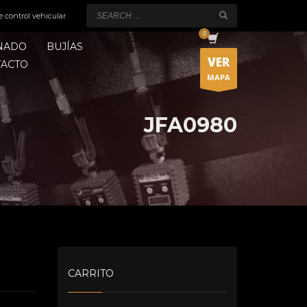
e control vehicular
ONADO
BUJÍAS
VER
TACTO
MAPA
JFA0980
CARRITO