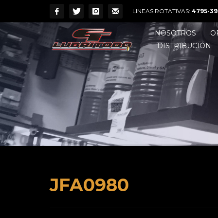
LINEAS ROTATIVAS:
4795-39
NOSOTROS
O
DISTRIBUCIÓN
JFA0980