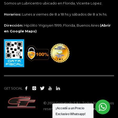
Somos un Lubricentro ubicado en Florida, Vicente Lopez.
Horarios:
Lunes a viernes de 8 a 18 hs y sábados de 8 a 14 hs.
Dirección:
Hipólito Yrigoyen 1999, Florida, Buenos Aires
(
Abrir
en Google Maps)
GET SOCIAL
© 2021 Gomatodo S.R.L. Todos los derechos
reservados. | Realizado por
cónclave
.
¡Accedé a un Precio
Exclusivo Whatsapp!