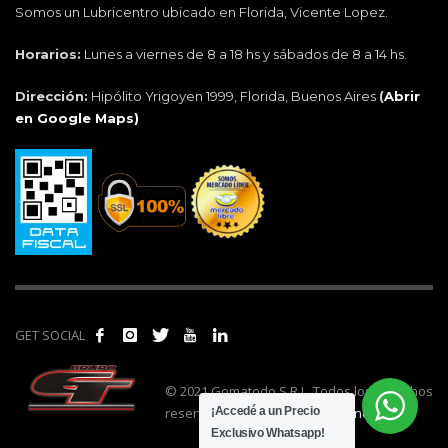
Somos un Lubricentro ubicado en Florida, Vicente Lopez.
Horarios:
Lunes a viernes de 8 a 18 hs y sábados de 8 a 14 hs.
Dirección:
Hipólito Yrigoyen 1999, Florida, Buenos Aires
(
Abrir
en Google Maps)
GET SOCIAL
© 2021 Gomatodo S.R.L. Todos los derechos
reservados. | Realizado por
cónclave
.
¡Accedé a un Precio
Exclusivo Whatsapp!