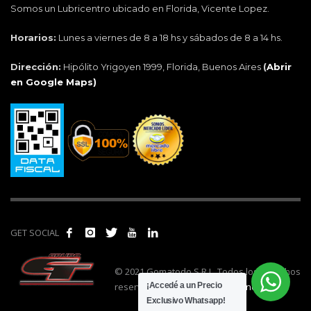
Somos un Lubricentro ubicado en Florida, Vicente Lopez.
Horarios:
Lunes a viernes de 8 a 18 hs y sábados de 8 a 14 hs.
Dirección:
Hipólito Yrigoyen 1999, Florida, Buenos Aires
(
Abrir
en Google Maps)
GET SOCIAL
© 2021 Gomatodo S.R.L. Todos los derechos
reservados. | Realizado por
cónclave
.
¡Accedé a un Precio
Exclusivo Whatsapp!