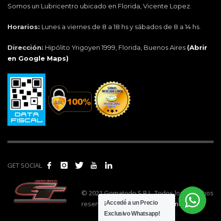
Somos un Lubricentro ubicado en Florida, Vicente Lopez.
Horarios:
Lunes a viernes de 8 a 18 hs y sábados de 8 a 14 hs.
Dirección:
Hipólito Yrigoyen 1999, Florida, Buenos Aires
(
Abrir
en Google Maps)
GET SOCIAL
© 2021 Gomatodo S.R.L. Todos los derechos
reservados. | Realizado por
cónclave
.
¡Accedé a un Precio
Exclusivo Whatsapp!