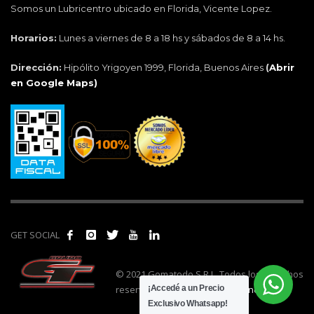
Somos un Lubricentro ubicado en Florida, Vicente Lopez.
Horarios:
Lunes a viernes de 8 a 18 hs y sábados de 8 a 14 hs.
Dirección:
Hipólito Yrigoyen 1999, Florida, Buenos Aires
(
Abrir
en Google Maps)
GET SOCIAL
© 2021 Gomatodo S.R.L. Todos los derechos
reservados. | Realizado por
cónclave
.
¡Accedé a un Precio
Exclusivo Whatsapp!