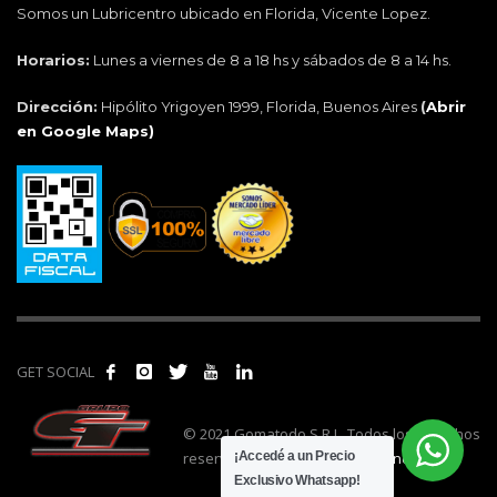
Somos un Lubricentro ubicado en Florida, Vicente Lopez.
Horarios:
Lunes a viernes de 8 a 18 hs y sábados de 8 a 14 hs.
Dirección:
Hipólito Yrigoyen 1999, Florida, Buenos Aires
(
Abrir
en Google Maps)
GET SOCIAL
© 2021 Gomatodo S.R.L. Todos los derechos
reservados. | Realizado por
cónclave
.
¡Accedé a un Precio
Exclusivo Whatsapp!