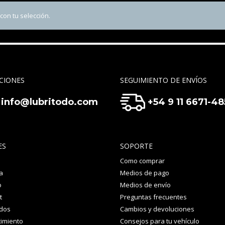
on tu selección.
CIONES
SEGUIMIENTO DE ENVÍOS
info@lubritodo.com
+54 9 11 6671-4
ES
SOPORTE
Como comprar
a
Medios de pago
o
Medios de envío
t
Preguntas frecuentes
idos
Cambios y devoluciones
imiento
Consejos para tu vehículo