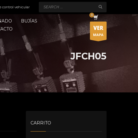
e control vehicular
ONADO
BUJÍAS
VER
TACTO
MAPA
JFCH05
CARRITO