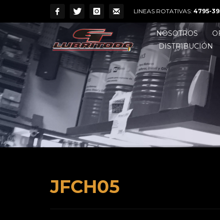
LINEAS ROTATIVAS:
4795-39
NOSOTROS
O
DISTRIBUCIÓN
JFCH05