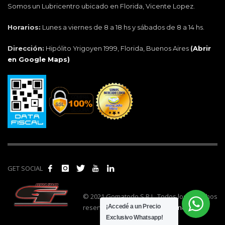
Somos un Lubricentro ubicado en Florida, Vicente Lopez.
Horarios:
Lunes a viernes de 8 a 18 hs y sábados de 8 a 14 hs.
Dirección:
Hipólito Yrigoyen 1999, Florida, Buenos Aires
(
Abrir
en Google Maps)
GET SOCIAL
© 2021 Gomatodo S.R.L. Todos los derechos
reservados. | Realizado por
cónclave
.
¡Accedé a un Precio
Exclusivo Whatsapp!