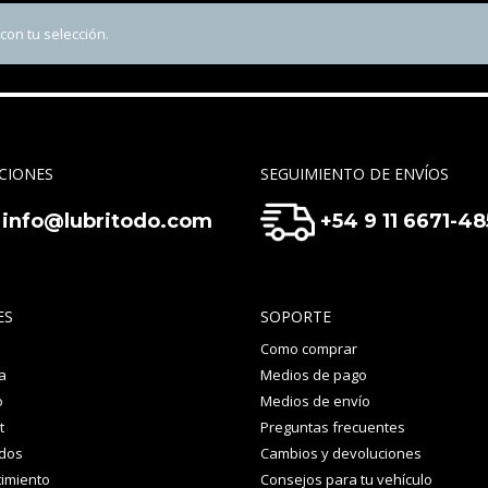
on tu selección.
CIONES
SEGUIMIENTO DE ENVÍOS
info@lubritodo.com
+54 9 11 6671-4
ES
SOPORTE
Como comprar
a
Medios de pago
o
Medios de envío
t
Preguntas frecuentes
idos
Cambios y devoluciones
imiento
Consejos para tu vehículo