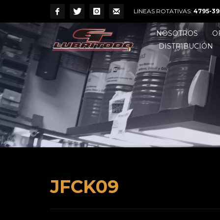
LINEAS ROTATIVAS:
4795-39
NOSOTROS
O
DISTRIBUCIÓN
JFCK09