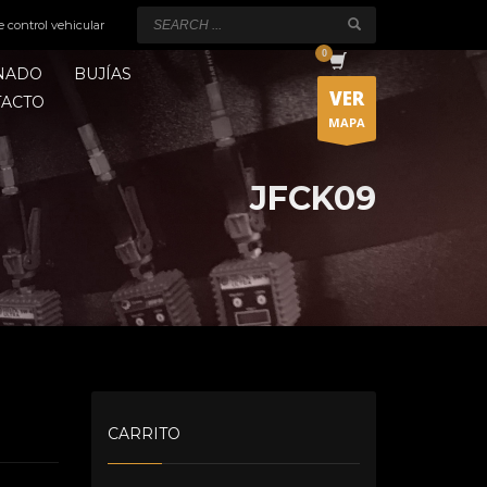
e control vehicular
ONADO
BUJÍAS
VER
TACTO
MAPA
JFCK09
CARRITO