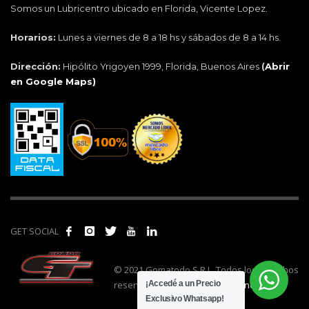
Somos un Lubricentro ubicado en Florida, Vicente Lopez.
Horarios:
Lunes a viernes de 8 a 18 hs y sábados de 8 a 14 hs.
Dirección:
Hipólito Yrigoyen 1999, Florida, Buenos Aires
(
Abrir
en Google Maps)
GET SOCIAL
© 2021 Gomatodo S.R.L. Todos los derechos
reservados. | Realizado por
cónclave
.
¡Accedé a un Precio
Exclusivo Whatsapp!