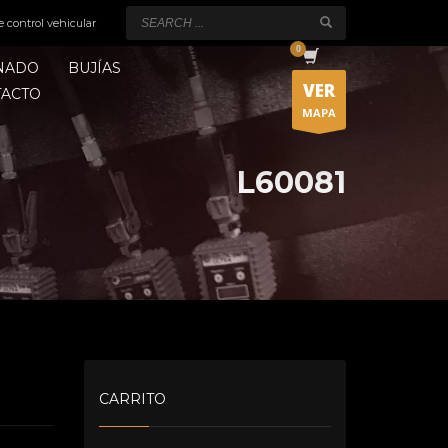
e control vehicular
ONADO
BUJÍAS
VER
TACTO
MAPA
L60081
CARRITO