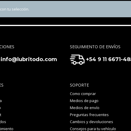
on tu selección.
CIONES
SEGUIMIENTO DE ENVÍOS
info@lubritodo.com
+54 9 11 6671-4
ES
SOPORTE
Como comprar
a
Medios de pago
o
Medios de envío
t
Preguntas frecuentes
idos
Cambios y devoluciones
imiento
Consejos para tu vehículo