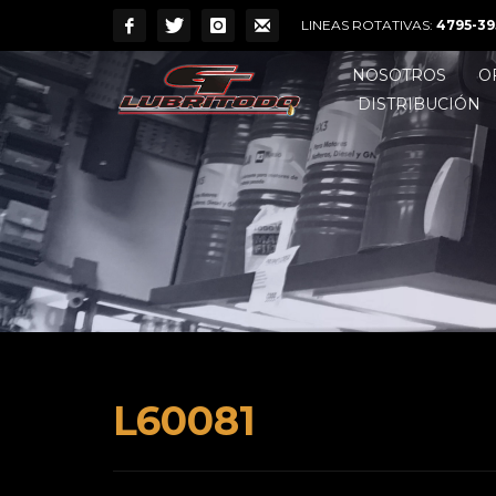
LINEAS ROTATIVAS:
4795-39
NOSOTROS
O
DISTRIBUCIÓN
L60081