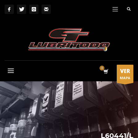
VER
MAPA
L60441/L