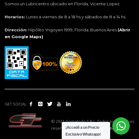
Somos un Lubricentro ubicado en Florida, Vicente Lopez.
Horarios:
Lunes a viernes de 8 a 18 hs y sábados de 8 a 14 hs.
Dirección:
Hipólito Yrigoyen 1999, Florida, Buenos Aires
(
Abrir
en Google Maps)
GET SOCIAL
© 2021 Gomatodo S.R.L. Todos los derechos
reservados. | Realizado por
cónclave
.
¡Accedé a un Precio
Exclusivo Whatsapp!