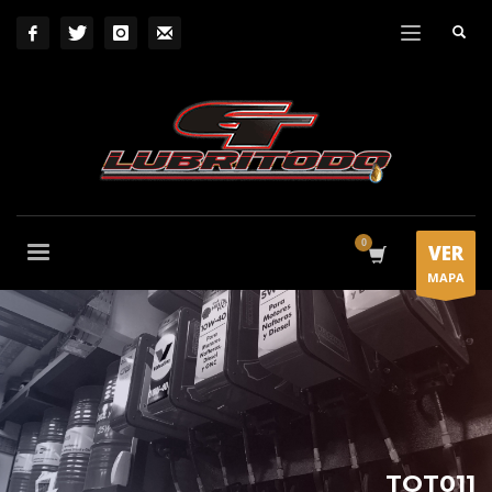
VER
MAPA
TOT011