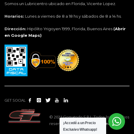
Somos un Lubricentro ubicado en Florida, Vicente Lopez.
Horarios:
Lunes a viernes de 8 a 18 hs y sábados de 8 a 14 hs.
Dirección:
Hipólito Yrigoyen 1999, Florida, Buenos Aires
(
Abrir
en Google Maps)
GET SOCIAL
© 2021 Gomatodo S.R.L. Todos los derechos
reservados. | Realizado por
cónclave
.
¡Accedé a un Precio
Exclusivo Whatsapp!