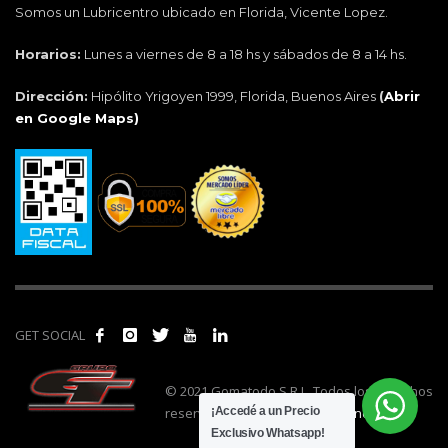
Somos un Lubricentro ubicado en Florida, Vicente Lopez.
Horarios:
Lunes a viernes de 8 a 18 hs y sábados de 8 a 14 hs.
Dirección:
Hipólito Yrigoyen 1999, Florida, Buenos Aires
(
Abrir
en Google Maps)
GET SOCIAL
© 2021 Gomatodo S.R.L. Todos los derechos
reservados. | Realizado por
cónclave
.
¡Accedé a un Precio
Exclusivo Whatsapp!