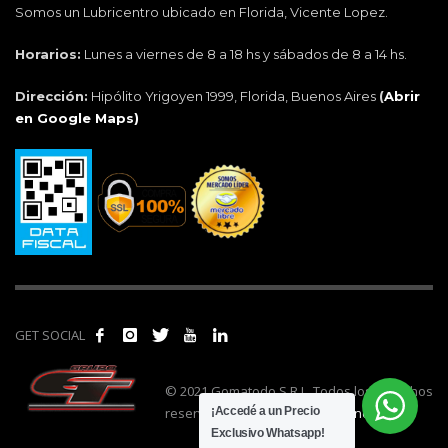
Somos un Lubricentro ubicado en Florida, Vicente Lopez.
Horarios:
Lunes a viernes de 8 a 18 hs y sábados de 8 a 14 hs.
Dirección:
Hipólito Yrigoyen 1999, Florida, Buenos Aires
(
Abrir
en Google Maps)
GET SOCIAL
© 2021 Gomatodo S.R.L. Todos los derechos
reservados. | Realizado por
cónclave
.
¡Accedé a un Precio
Exclusivo Whatsapp!