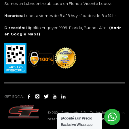
Somos un Lubricentro ubicado en Florida, Vicente Lopez.
Horarios:
Lunes a viernes de 8 a 18 hs y sábados de 8 a 14 hs.
Dirección:
Hipólito Yrigoyen 1999, Florida, Buenos Aires
(
Abrir
en Google Maps)
GET SOCIAL
© 2021 Gomatodo S.R.L. Todos los derechos
reservados. | Realizado por
cónclave
.
¡Accedé a un Precio
Exclusivo Whatsapp!