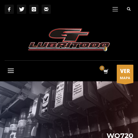
VER
MAPA
WO720