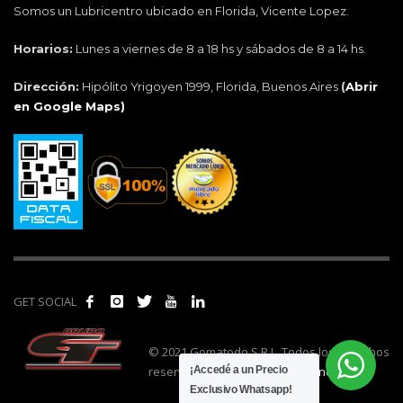
Somos un Lubricentro ubicado en Florida, Vicente Lopez.
Horarios:
Lunes a viernes de 8 a 18 hs y sábados de 8 a 14 hs.
Dirección:
Hipólito Yrigoyen 1999, Florida, Buenos Aires
(
Abrir
en Google Maps)
GET SOCIAL
© 2021 Gomatodo S.R.L. Todos los derechos
reservados. | Realizado por
cónclave
.
¡Accedé a un Precio
Exclusivo Whatsapp!