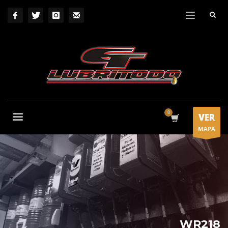
VER
MAPA
WR218