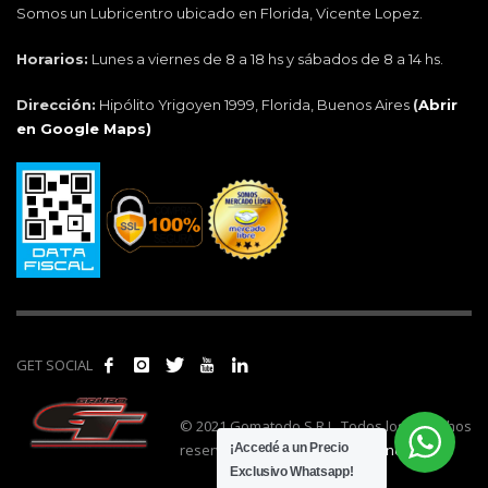
Somos un Lubricentro ubicado en Florida, Vicente Lopez.
Horarios:
Lunes a viernes de 8 a 18 hs y sábados de 8 a 14 hs.
Dirección:
Hipólito Yrigoyen 1999, Florida, Buenos Aires
(
Abrir
en Google Maps)
GET SOCIAL
© 2021 Gomatodo S.R.L. Todos los derechos
reservados. | Realizado por
cónclave
.
¡Accedé a un Precio
Exclusivo Whatsapp!