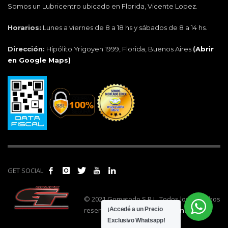
Somos un Lubricentro ubicado en Florida, Vicente Lopez.
Horarios:
Lunes a viernes de 8 a 18 hs y sábados de 8 a 14 hs.
Dirección:
Hipólito Yrigoyen 1999, Florida, Buenos Aires
(
Abrir
en Google Maps)
GET SOCIAL
© 2021 Gomatodo S.R.L. Todos los derechos
reservados. | Realizado por
cónclave
.
¡Accedé a un Precio
Exclusivo Whatsapp!