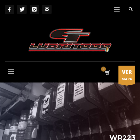
VER
MAPA
WR223