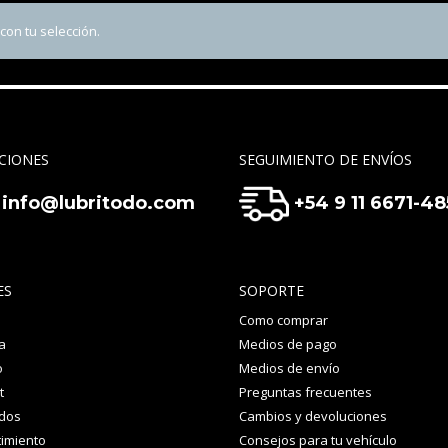
on tu selección.
CIONES
SEGUIMIENTO DE ENVÍOS
info@lubritodo.com
+54 9 11 6671-4
ES
SOPORTE
Como comprar
a
Medios de pago
o
Medios de envío
t
Preguntas frecuentes
idos
Cambios y devoluciones
imiento
Consejos para tu vehículo