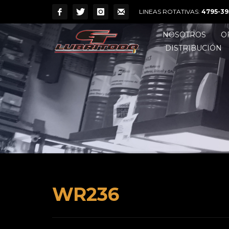
LINEAS ROTATIVAS:
4795-39
NOSOTROS
O
DISTRIBUCIÓN
WR236