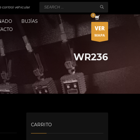
e control vehicular
ONADO
BUJÍAS
VER
TACTO
MAPA
WR236
CARRITO