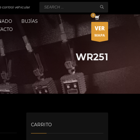
e control vehicular
ONADO
BUJÍAS
VER
TACTO
MAPA
WR251
CARRITO