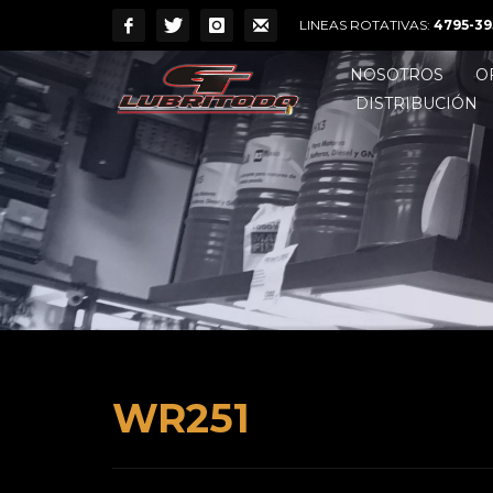
LINEAS ROTATIVAS:
4795-39
NOSOTROS
O
DISTRIBUCIÓN
WR251