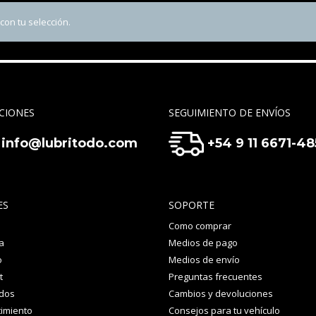
on tu selección.
CIONES
SEGUIMIENTO DE ENVÍOS
info@lubritodo.com
+54 9 11 6671-4
ES
SOPORTE
Como comprar
a
Medios de pago
o
Medios de envío
t
Preguntas frecuentes
idos
Cambios y devoluciones
imiento
Consejos para tu vehículo