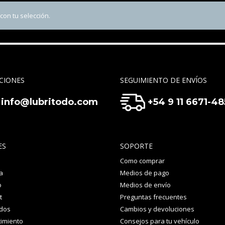
on tu selección.
CIONES
SEGUIMIENTO DE ENVÍOS
info@lubritodo.com
+54 9 11 6671-4
ES
SOPORTE
Como comprar
a
Medios de pago
o
Medios de envío
t
Preguntas frecuentes
idos
Cambios y devoluciones
imiento
Consejos para tu vehículo