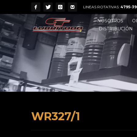
LINEAS ROTATIVAS:
4795-39
NOSOTROS
O
DISTRIBUCIÓN
WR327/1