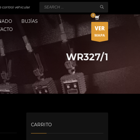
e control vehicular
ONADO
BUJÍAS
VER
TACTO
MAPA
WR327/1
CARRITO