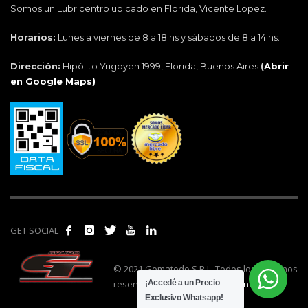
Somos un Lubricentro ubicado en Florida, Vicente Lopez.
Horarios:
Lunes a viernes de 8 a 18 hs y sábados de 8 a 14 hs.
Dirección:
Hipólito Yrigoyen 1999, Florida, Buenos Aires
(
Abrir
en Google Maps)
GET SOCIAL
© 2021 Gomatodo S.R.L. Todos los derechos
reservados. | Realizado por
cónclave
.
¡Accedé a un Precio
Exclusivo Whatsapp!