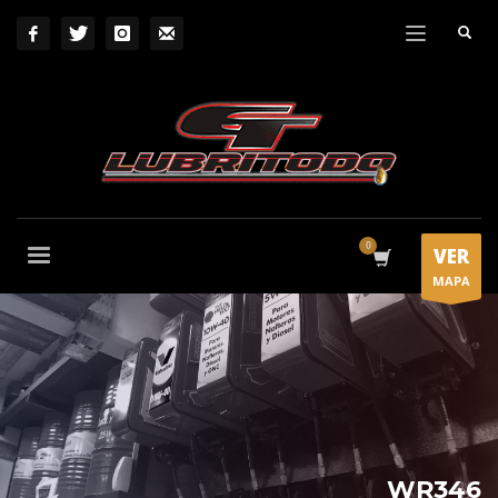
VER
MAPA
WR346