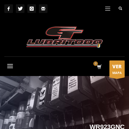
VER
MAPA
WR923GNC