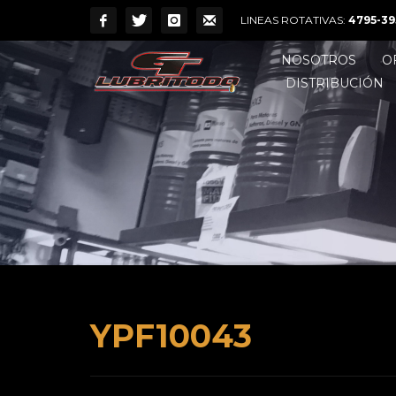
LINEAS ROTATIVAS:
4795-39
NOSOTROS
O
DISTRIBUCIÓN
YPF10043