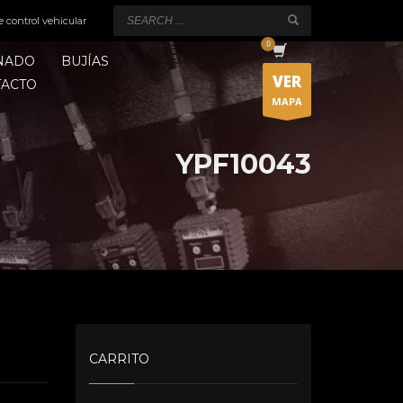
e control vehicular
ONADO
BUJÍAS
VER
TACTO
MAPA
YPF10043
CARRITO