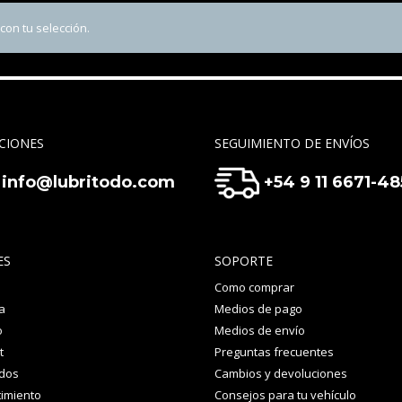
on tu selección.
CIONES
SEGUIMIENTO DE ENVÍOS
info@lubritodo.com
+54 9 11 6671-4
ES
SOPORTE
Como comprar
a
Medios de pago
o
Medios de envío
t
Preguntas frecuentes
idos
Cambios y devoluciones
imiento
Consejos para tu vehículo