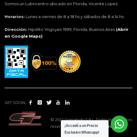
Somos un Lubricentro ubicado en Florida, Vicente Lopez.
Horarios:
Lunes a viernes de 8 a 18 hs y sábados de 8 a 14 hs.
Dirección:
Hipólito Yrigoyen 1999, Florida, Buenos Aires
(
Abrir
en Google Maps)
GET SOCIAL
© 2021 Gomatodo S.R.L. Todos los derechos
reservados. | Realizado por
cónclave
.
¡Accedé a un Precio
Exclusivo Whatsapp!