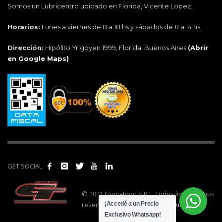
Somos un Lubricentro ubicado en Florida, Vicente Lopez.
Horarios:
Lunes a viernes de 8 a 18 hs y sábados de 8 a 14 hs.
Dirección:
Hipólito Yrigoyen 1999, Florida, Buenos Aires
(
Abrir
en Google Maps)
GET SOCIAL
© 2021 Gomatodo S.R.L. Todos los derechos
reservados. | Realizado por
cónclave
.
¡Accedé a un Precio
Exclusivo Whatsapp!