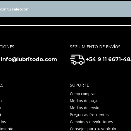
on tu selección.
CIONES
SEGUIMIENTO DE ENVÍOS
info@lubritodo.com
+54 9 11 6671-4
ES
SOPORTE
Como comprar
a
Medios de pago
o
Medios de envío
t
Preguntas frecuentes
idos
Cambios y devoluciones
imiento
Consejos para tu vehículo