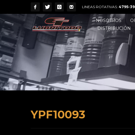
LINEAS ROTATIVAS:
4795-39
NOSOTROS
O
DISTRIBUCIÓN
YPF10093