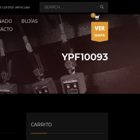
e control vehicular
ONADO
BUJÍAS
VER
TACTO
MAPA
YPF10093
CARRITO