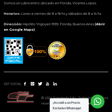
Somos un Lubricentro ubicado en Florida, Vicente Lopez.
Horarios:
Lunes a viernes de 8 a 18 hs y sábados de 8 a 14 hs.
Dirección:
Hipólito Yrigoyen 1999, Florida, Buenos Aires
(
Abrir
en Google Maps)
GET SOCIAL
© 2021 Gomatodo S.R.L. Todos los derechos
reservados. | Realizado por
cónclave
.
¡Accedé a un Precio
Exclusivo Whatsapp!