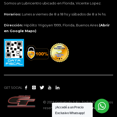
Somos un Lubricentro ubicado en Florida, Vicente Lopez.
Horarios:
Lunes a viernes de 8 a 18 hs y sábados de 8 a 14 hs.
Dirección:
Hipólito Yrigoyen 1999, Florida, Buenos Aires
(
Abrir
en Google Maps)
GET SOCIAL
© 2021 Gomatodo S.R.L. Todos los derechos
reservados. | Realizado por
cónclave
.
¡Accedé a un Precio
Exclusivo Whatsapp!