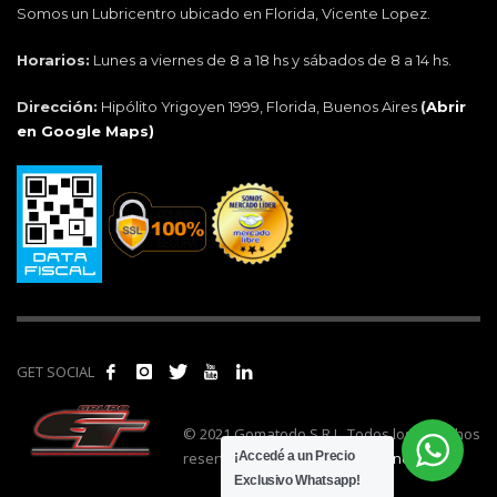
Somos un Lubricentro ubicado en Florida, Vicente Lopez.
Horarios:
Lunes a viernes de 8 a 18 hs y sábados de 8 a 14 hs.
Dirección:
Hipólito Yrigoyen 1999, Florida, Buenos Aires
(
Abrir
en Google Maps)
GET SOCIAL
© 2021 Gomatodo S.R.L. Todos los derechos
reservados. | Realizado por
cónclave
.
¡Accedé a un Precio
Exclusivo Whatsapp!