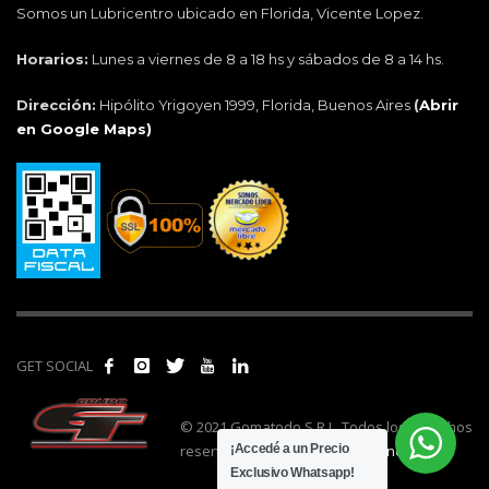
Somos un Lubricentro ubicado en Florida, Vicente Lopez.
Horarios:
Lunes a viernes de 8 a 18 hs y sábados de 8 a 14 hs.
Dirección:
Hipólito Yrigoyen 1999, Florida, Buenos Aires
(
Abrir
en Google Maps)
GET SOCIAL
© 2021 Gomatodo S.R.L. Todos los derechos
reservados. | Realizado por
cónclave
.
¡Accedé a un Precio
Exclusivo Whatsapp!