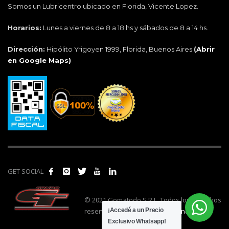
Somos un Lubricentro ubicado en Florida, Vicente Lopez.
Horarios:
Lunes a viernes de 8 a 18 hs y sábados de 8 a 14 hs.
Dirección:
Hipólito Yrigoyen 1999, Florida, Buenos Aires
(
Abrir
en Google Maps)
GET SOCIAL
© 2021 Gomatodo S.R.L. Todos los derechos
reservados. | Realizado por
cónclave
.
¡Accedé a un Precio
Exclusivo Whatsapp!