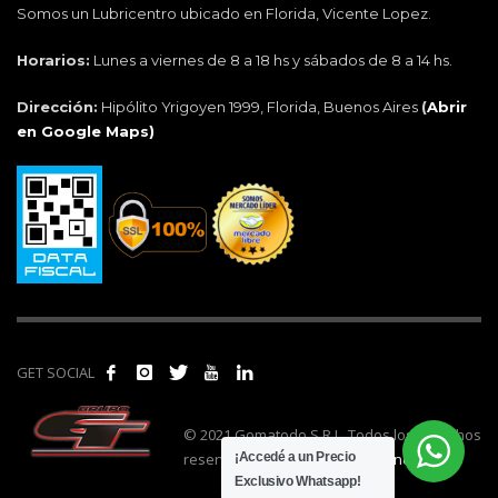
Somos un Lubricentro ubicado en Florida, Vicente Lopez.
Horarios:
Lunes a viernes de 8 a 18 hs y sábados de 8 a 14 hs.
Dirección:
Hipólito Yrigoyen 1999, Florida, Buenos Aires
(
Abrir
en Google Maps)
GET SOCIAL
© 2021 Gomatodo S.R.L. Todos los derechos
reservados. | Realizado por
cónclave
.
¡Accedé a un Precio
Exclusivo Whatsapp!