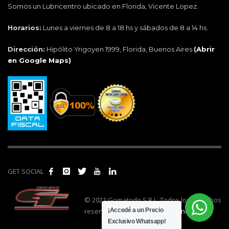
Somos un Lubricentro ubicado en Florida, Vicente Lopez.
Horarios:
Lunes a viernes de 8 a 18 hs y sábados de 8 a 14 hs.
Dirección:
Hipólito Yrigoyen 1999, Florida, Buenos Aires
(
Abrir
en Google Maps)
GET SOCIAL
© 2021 Gomatodo S.R.L. Todos los derechos
reservados. | Realizado por
cónclave
.
¡Accedé a un Precio
Exclusivo Whatsapp!