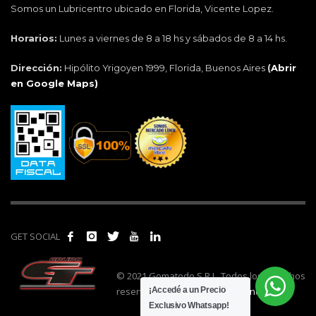
Somos un Lubricentro ubicado en Florida, Vicente Lopez.
Horarios:
Lunes a viernes de 8 a 18 hs y sábados de 8 a 14 hs.
Dirección:
Hipólito Yrigoyen 1999, Florida, Buenos Aires
(
Abrir
en Google Maps)
GET SOCIAL
© 2021 Gomatodo S.R.L. Todos los derechos
reservados. | Realizado por
cónclave
.
¡Accedé a un Precio
Exclusivo Whatsapp!