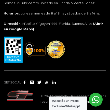
Somos un Lubricentro ubicado en Florida, Vicente Lopez.
Horarios:
Lunes a viernes de 8 a 18 hs y sábados de 8 a 14 hs.
Dirección:
Hipólito Yrigoyen 1999, Florida, Buenos Aires
(
Abrir
en Google Maps)
GET SOCIAL
© 2021 Gomatodo S.R.L. Todos los derechos
reservados. | Realizado por
cónclave
.
¡Accedé a un Precio
Exclusivo Whatsapp!