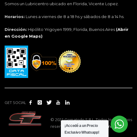
Somos un Lubricentro ubicado en Florida, Vicente Lopez.
Horarios:
Lunes a viernes de 8 a 18 hs y sábados de 8 a 14 hs.
Dirección:
Hipólito Yrigoyen 1999, Florida, Buenos Aires
(
Abrir
en Google Maps)
GET SOCIAL
© 2021 Gomatodo S.R.L. Todos los derechos
reservados. | Realizado por
cónclave
.
¡Accedé a un Precio
Exclusivo Whatsapp!