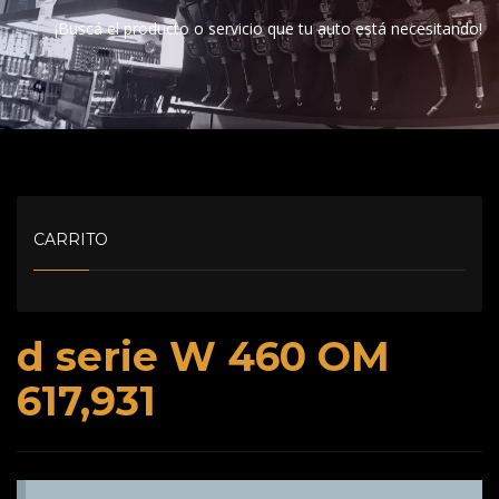
¡Buscá el producto o servicio que tu auto está necesitando!
CARRITO
d serie W 460 OM
617,931