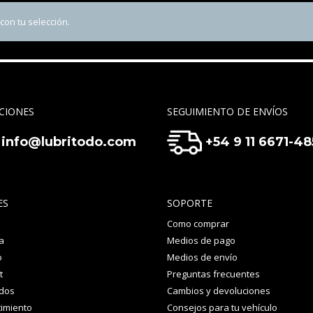
on tu selección.
CIONES
SEGUIMIENTO DE ENVÍOS
info@lubritodo.com
+54 9 11 6671-4
ES
SOPORTE
Como comprar
a
Medios de pago
o
Medios de envío
t
Preguntas frecuentes
idos
Cambios y devoluciones
imiento
Consejos para tu vehículo