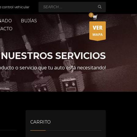
e control vehicular
ONADO
BUJÍAS
VER
TACTO
MAPA
NUESTROS SERVICIOS
oducto o servicio que tu auto está necesitando!
CARRITO