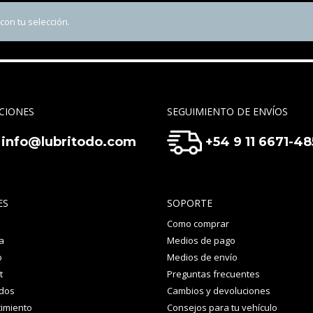
on tu selección.
CIONES
SEGUIMIENTO DE ENVÍOS
info@lubritodo.com
+54 9 11 6671-4
ES
SOPORTE
Como comprar
a
Medios de pago
o
Medios de envío
t
Preguntas frecuentes
idos
Cambios y devoluciones
imiento
Consejos para tu vehículo