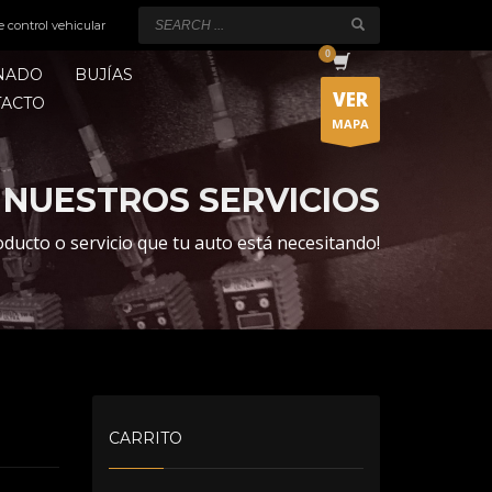
e control vehicular
ONADO
BUJÍAS
VER
TACTO
MAPA
NUESTROS SERVICIOS
oducto o servicio que tu auto está necesitando!
CARRITO