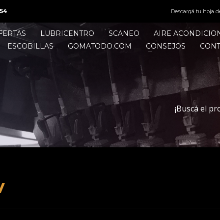
54
Descargá tu hoja d
FERTAS
LUBRICENTRO
SCANEO
AIRE ACONDICI
ESCOBILLAS
GOMATODO.COM
CONSEJOS
CON
¡Buscá el pr
v