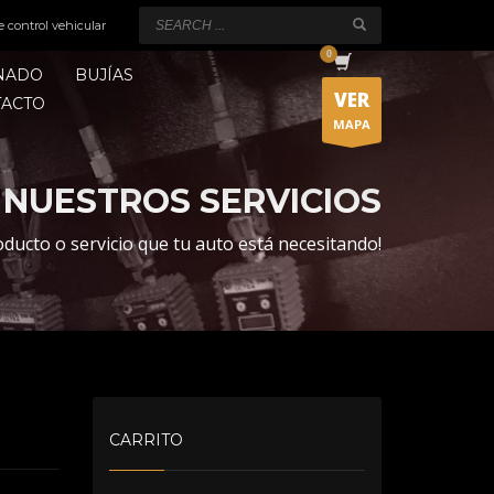
e control vehicular
ONADO
BUJÍAS
VER
TACTO
MAPA
NUESTROS SERVICIOS
oducto o servicio que tu auto está necesitando!
CARRITO