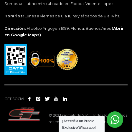
Somos un Lubricentro ubicado en Florida, Vicente Lopez.
Horarios:
Lunes a viernes de 8 a 18 hs y sábados de 8 a 14 hs.
Dirección:
Hipólito Yrigoyen 1999, Florida, Buenos Aires
(
Abrir
en Google Maps)
GET SOCIAL
© 2021 Gomatodo S.R.L. Todos los derechos
reservados. | Realizado por
cónclave
.
¡Accedé a un Precio
Exclusivo Whatsapp!