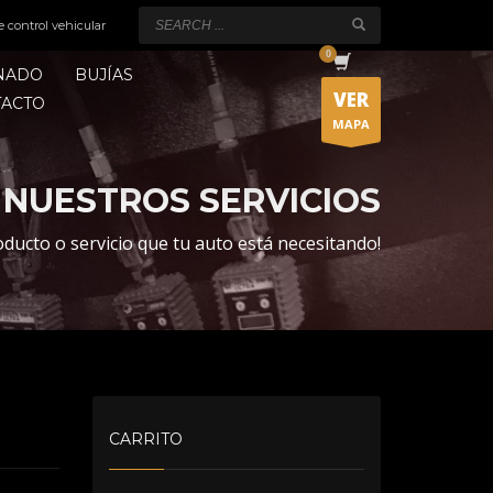
e control vehicular
ONADO
BUJÍAS
VER
TACTO
MAPA
NUESTROS SERVICIOS
oducto o servicio que tu auto está necesitando!
CARRITO