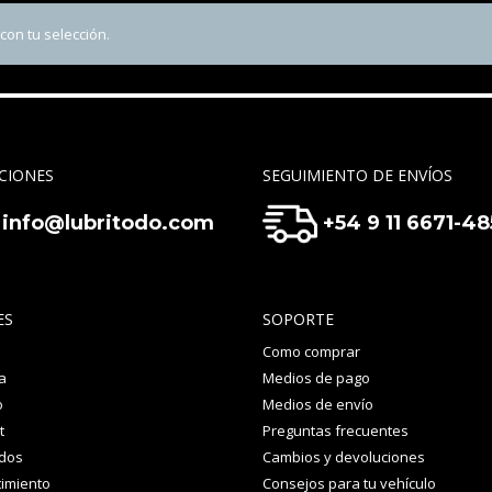
on tu selección.
CIONES
SEGUIMIENTO DE ENVÍOS
info@lubritodo.com
+54 9 11 6671-4
ES
SOPORTE
Como comprar
a
Medios de pago
o
Medios de envío
t
Preguntas frecuentes
idos
Cambios y devoluciones
imiento
Consejos para tu vehículo