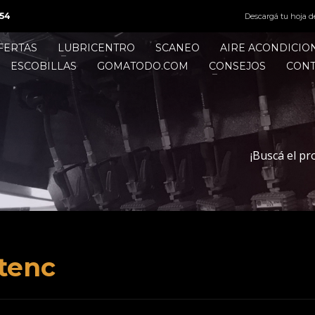
54
Descargá tu hoja d
FERTAS
LUBRICENTRO
SCANEO
AIRE ACONDICI
ESCOBILLAS
GOMATODO.COM
CONSEJOS
CON
¡Buscá el pr
tenc